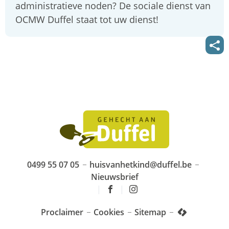
administratieve noden? De sociale dienst van
OCMW Duffel staat tot uw dienst!
Deel
deze
pagi
Huis
van
het
Kind
Duffel
0499 55 07 05
huisvanhetkind
@
duffel.be
Tel.
E-
Nieuwsbrief
mail
Volg
Volg
Proclaimer
Cookies
Sitemap
ons
ons
lcp.nv
op
op