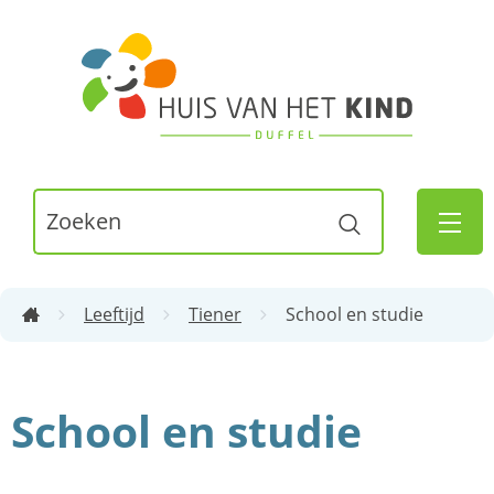
Naar
inhoud
Huis
van
het
Kind
Waarmee
Duffel
Zoeken
kunnen
MEN
we
jou
Leeftijd
Tiener
School en studie
helpen?
Startpagina
School en studie