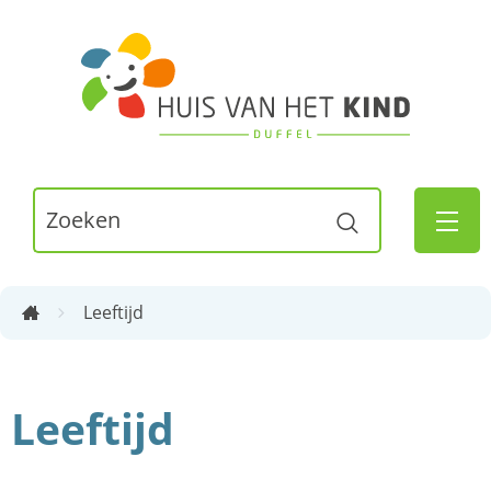
Naar
inhoud
Huis
van
het
Kind
Waarmee
Duffel
Zoeken
kunnen
MEN
we
jou
Leeftijd
helpen?
Startpagina
Leeftijd