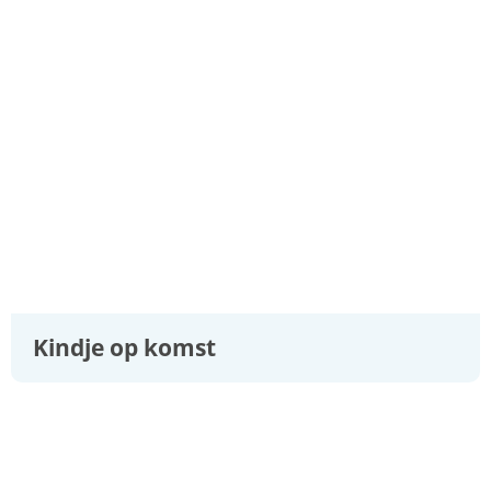
A
tot
Z
Kindje op komst