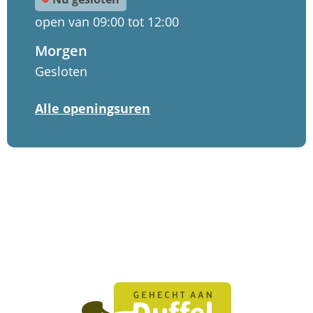
het
het
Kind
Kind
open van
09:00
tot
12:00
Duffel
Duffel
Morgen
Gesloten
Huis
Alle openingsuren
van
het
Kind
Duffel
Huis
van