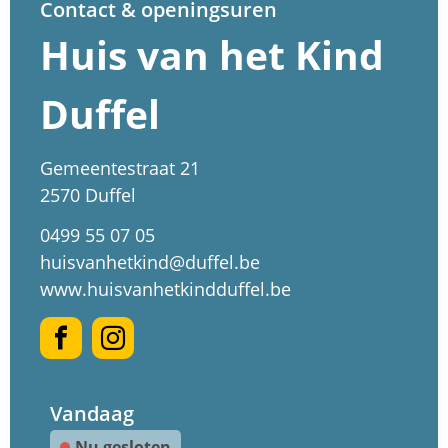
Contact & openingsuren
Huis van het Kind
Duffel
Adres
Gemeentestraat 21
,
2570
Duffel
Tel.
0499 55 07 05
E-
huisvanhetkind
@
duffel.be
mail
Website
www.huisvanhetkindduffel.be
Facebook
Instagram
Huis
Huis
Vandaag
van
van
Nu gesloten