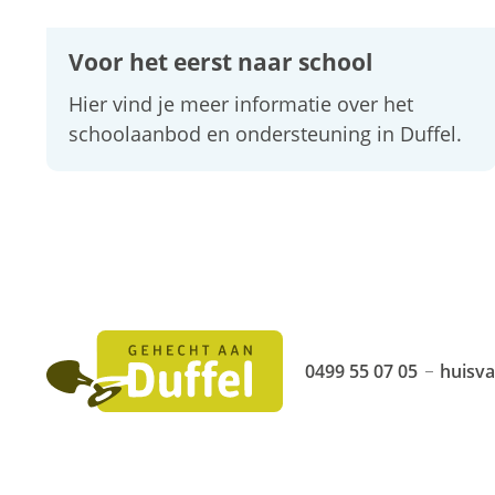
Voor het eerst naar school
Hier vind je meer informatie over het
schoolaanbod en ondersteuning in Duffel.
Huis
van
0499 55 07 05
huisv
Tel.
E-
het
mail
Kind
Duffel