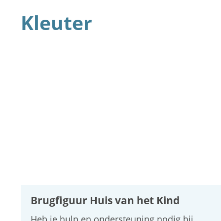
Kleuter
A
tot
Z
Brugfiguur Huis van het Kind
Heb je hulp en ondersteuning nodig bij