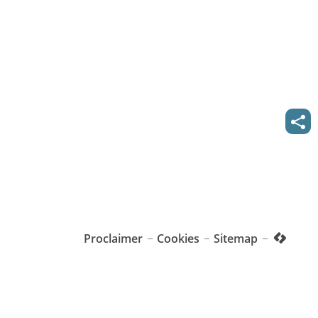
Deel
deze
pagi
Proclaimer
Cookies
Sitemap
lcp.nv
2026
©