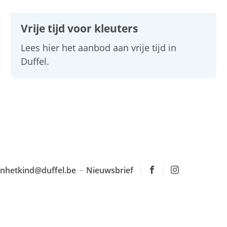
Vrije tijd voor kleuters
Lees hier het aanbod aan vrije tijd in
Duffel.
anhetkind
@
duffel.be
Nieuwsbrief
Volg
Volg
ons
ons
op
op
Facebook
Instagram